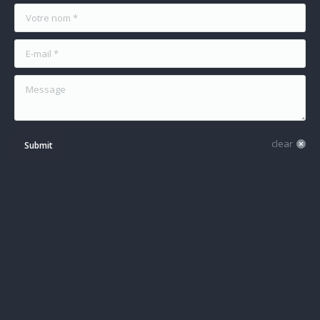
Votre nom *
E-mail *
Message
clear
Submit