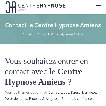
Contact le Centre Hypnose Amiens
You are here:
Accueil
Contact le Centre Hypnose Amiens
Vous souhaitez entrer en
contact avec le
Centre
Hypnose Amiens
?
Pour les thèmes suivant :
Arrêter du tabac
,
Stress & anxiété,
Perte de poids,
Phobies & Angoisse,
Sommeil,
confiance en
soi