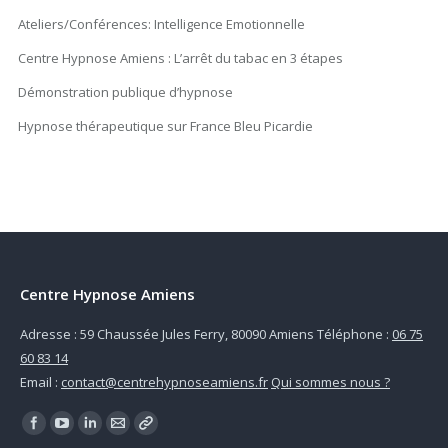
Ateliers/Conférences: Intelligence Emotionnelle
Centre Hypnose Amiens : L’arrêt du tabac en 3 étapes
Démonstration publique d’hypnose
Hypnose thérapeutique sur France Bleu Picardie
Centre Hypnose Amiens
Adresse : 59 Chaussée Jules Ferry, 80090 Amiens Téléphone :
06 75
60 83 14
Email :
contact@centrehypnoseamiens.fr
Qui sommes nous ?
Find us on: